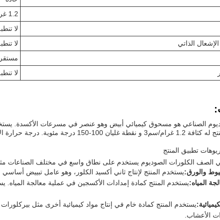
1.2 غرام/سم3
لا تنطب
لإشعال الذاتي
لا تنطب
مستقر
لا تنطب
:
يوم الصناعي هو مسحوق كيميائي أبيض وهو عنصر في مسرعات الأكسدة. يستخد
الأكسجين.المنتج له كثافة 1.2 غرام/سم3 و نقطة غل
يوهات تطبيق المنتج
عي الصف الكلورات الصوديوم يستخدم على نطاق واسع في مختلف الصناعات مث
يوط والورق:
يستخدم المنتج لإنتاج ثاني أكسيد الكلور، وهو عامل تبييض أساسي 
جة المياه:
يستخدم المنتج كمادة إمدادات الأكسجين في عملية معالجة المياه. ي
يميائية:
يستخدم المنتج كمادة خام في إنتاج مواد كيميائية أخرى مثل بيركلورات
ات الأعشاب.