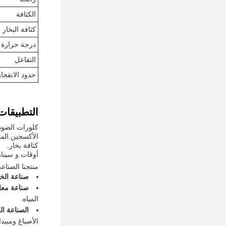
الكثافة
كثافة البخار
درجة حرارة ا
التفاعل
حدود الانفجار
التطبيقات
كلورات الصود
كثافة بخار.
أوقات و سينار
منتجنا الصنا
صناعة الخ
صناعة معال
المياه.
الصناعة الك
الأصباغ ومبيد