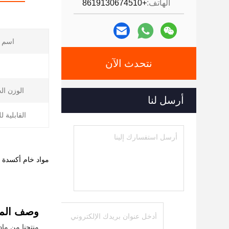
الهاتف:
+8619130674510
اسم أ
نتحدث الآن
الوزن ال
أرسل لنا
القابلية ل
مواد خام أكسدة ا
وصف المن
منتجنا من ماد