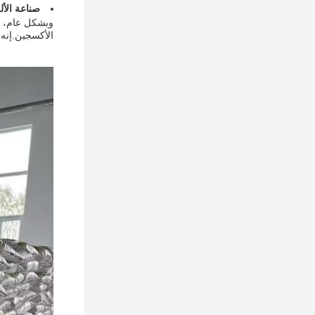
صناعة الألع
وبشكل عام، ف
الأكسجين.إنه 