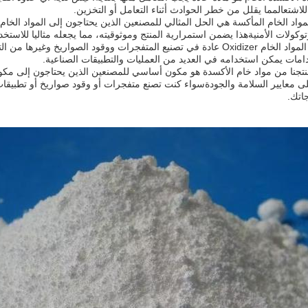
 للاشتعالمما يقلل من خطر الحوادث أثناء التعامل أو التخزين.
لمواد الخام المأكسة هي الحل المثالي للمصنعين الذين يحتاجون إلى المواد الخام ل
وتوكولات الأمنيةهذا يضمن استمرارية المنتج وموثوقيته، مما يجعله مثاليا للاست
يستخدم منتج المواد الخام Oxidizer عادة في تصنيع المتفجرات ووقود الصوار
امات يمكن استخدامه في العديد من العمليات والتطبيقات الصناعية.
جنا من مواد خام الأكسدة هو مكون أساسي للمصنعين الذين يحتاجون إلى مكونات
ى معايير السلامة والجودةسواء كنت تصنع متفجرات أو وقود صواريخ أو تطبيقات 
جاتك.