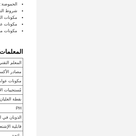
الحموضة: ل
شروط التخ
مكونات ال
مكونات عو
مكونات م
المعلمات ا
المعلم التقني
مصادر الأكس
مكونات عوام
مُستجيبات ا
نقطة الغليان
PH
الذوبان في ال
قابلية الإشتع
رائحة