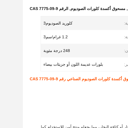
,
مسحوق أكسدة كلورات الصوديوم
,
الرقم CAS 7775-09-9
ة:
كلوريد الصوديوم3
ة:
1.2 غرام/سم3
ن:
248 درجة مئوية
ر:
بلورات عديمة اللون أو جزيئات بيضاء
أكسدة كلورات الصوديوم الصناعي رقم CAS 7775-09-9
ر أو كثافة البخار، مما يجعله منتج آمن للاستخدام.كما