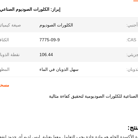
إبراز:
الكلورات الصوديوم الصناعي
جنبي:
الكلورات الصوديوم
صيغة كيميائي
CAS:
7775-09-9
الكثاف
جزيئي:
106.44
نقطة الذوبا
لذوبان:
سهل الذوبان في الماء
المظه
مسحوق 
لصناعية للكلورات الصوديومية لتحقيق كفاءة مثالية
تج:
ة الأكسدة الخام هو مادة حادة يجب التعامل معها بعناية. ليس لديه أي حدود انفجا