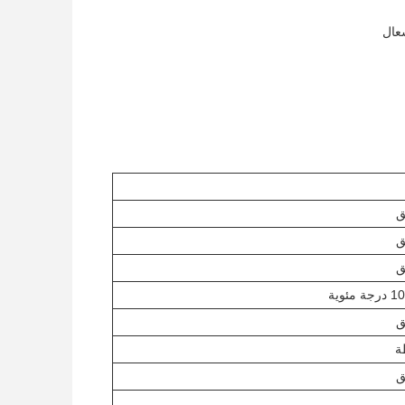
عال
ق
ق
ق
مئوية
ق
ة
ق