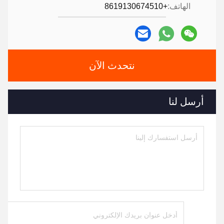
الهاتف:
+8619130674510
نتحدث الآن
أرسل لنا