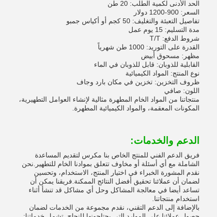
الحد الأدنى لكمية الطلب: 20 طن
السعر: 900-1200 دولار
تفاصيل التعبئة والتغليف: 50 كجم أو أكياس جمبو
مدة التسليم: 15 يوم عمل
شروط الدفع: T/T
القدرة على التوريد: 1000 طن شهرياً
مظهر: مسحوق أبيض
القابلية للذوبان: قابل للذوبان في الماء
نوع المنتج: المواد الكيميائية
ظروف التخزين: تخزين في مكان بارد وجاف
اللون: صافي
منتجاتنا من المواد الخام المطهرة مثالية لإنشاء العوامل التطهيرية،
المكونات المعقمة، والمواد الكيميائية المطهرة.
الدعم والخدمات:
فريق الدعم الفني للمنتج الخاص بنا مكرس لتقديم المساعدة
الشاملة مع أي أسئلة أو مخاوف تتعلق بموادنا الخام للتطهير.نحن
نقدم المشورة الخبراء في اختيار المنتج، الاستخدام، وتحسين
لضمان أن عملائنا تحقيق أفضل النتائج الممكنة.فريقنا يمكن أن
تساعد أيضا في معالجة المشاكل وحل أي مشاكل قد تنشأ أثناء
استخدام منتجاتنا.
بالإضافة إلى الدعم التقني، نقدم مجموعة من الخدمات لضمان
حصول عملائنا على الموارد التي يحتاجونها للنجاح. تشمل خدماتنا: