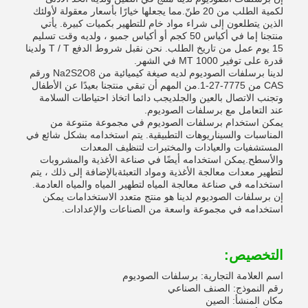
لكمية الطلب من 20 طنّ.مما يجعلها خيارًا بأسعار معقولة لأولئك
الذين يتطلعون إلى شراء مواد خام للتطهير بكميات كبيرة. يأتي
منتجنا إما في أكياس 50 كجم أو أكياس جمبو ، ولديه وقت تسليم
15 يوم عمل من تاريخ الطلب. نحن نقبل شروط الدفع T / T ولدينا
قدرة على توفير 1000 MT في الشهر.
لدينا برسلفات الصوديوم لديه صيغة كيميائية من Na2S2O8 ورقم
CAS من 7775-27-1.من المهم أن تبقي منتجنا بعيدًا عن الأطفال
وتجنب الاتصال بالعين والجلديجب دائما اتخاذ احتياطات السلامة
عند التعامل مع برسلفات الصوديوم.
يمكن استخدام برسلفات الصوديوم في مجموعة متنوعة من
المناسبات والسيناريوهات التطبيقية. يتم استخدامه بشكل شائع في
المستشفيات والعيادات والمختبرات لتنظيف المعدات
والأسطح.يمكن استخدامه أيضًا في صناعة الأغذية والمشروبات
لتطهير معدات معالجة الأغذية ومواد التعبئةبالإضافة إلى ذلك ، يتم
استخدامه في صناعة معالجة المياه لتطهير المياه والمياه العادمة.
إن برسلفات الصوديوم لدينا هو منتج متعدد الاستخدامات يمكن
استخدامه في مجموعة واسعة من الصناعات والإعدادات.
التخصيص:
اسم العلامة التجارية: برسلفات الصوديوم
رقم النموذج: الصنف الصناعي
مكان المنشأ: الصين