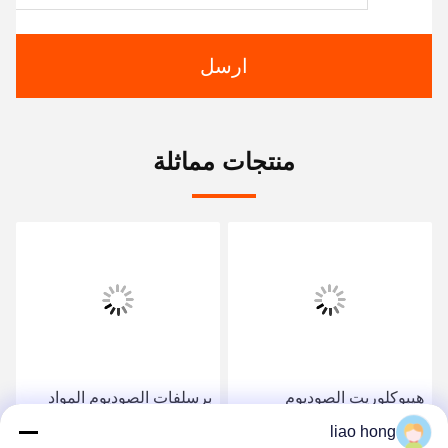
ارسل
منتجات مماثلة
هيبوكلوريت الصوديوم
برسلفات الصوديوم المواد
NaClO محلول أصفر قليلاً
الخام الموثوق بها لعمليات
liao hong
يستخدم بشكل رئيسي كعامل
التطهير