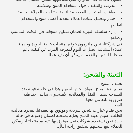
التدريب والتثقيف حول استخدام المنتج وسلامته
صياغات المنتجات المخصصة لتلبية احتياجات العملاء الخاصة
اختبار وتحليل عينات العملاء لتحديد أفضل منتج واستخدام
لتطبيقها
إدارة سلسلة التوريد لضمان تسليم منتجاتنا في الوقت المناسب
وكفاءة
في شركتنا، نحن ملتزمون بتوفير منتجات عالية الجودة وخدمة
عملاء استثنائية.اتصل بنا اليوم لمعرفة المزيد عن كيفية دعم
منتجاتنا التقنية والخدمات يمكن أن تفيد عملك.
التعبئة والشحن:
تغليف المنتج:
سيتم تعبئة منتج المواد الخام للتطهير هذا في حاوية قوية ضد
التسرب لضمان النقل والمعالجة الآمنة.,وأي تدابير احتياطية
ضرورية للتعامل معها.
الشحن:
نحن نقدم خيارات شحن سريعة وموثوق بها لعملائنا. بمجرد معالجة
الطلب، سيتم تعبئة المنتج بعناية وشحنه لضمان وصوله في حالة
جيدة.نحن نستخدم شركات نقل موثوق بها لتسليم منتجاتنا، ويمكن
للعملاء تتبع شحنتهم لتحقيق راحة البال.