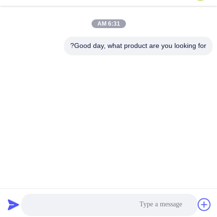
تبييض
احصل على أفضل سعر
احصل على أفضل سعر
6:31 AM
Good day, what product are you looking for?
Sichuan Xinyun Jinhong Technology Co., LTD
xinyunjinhong@gmail.com
86--19130674510
رقم 16 شارع جولونغ، منطقة ووهو، مدينة تشنغدو
الصين جودة جيدة المضافات الغذائية المورد. حقوق الطبع والنشر ©
2024-2026 Sichuan Xinyun Jinhong Technology Co., LTD
جميع الحقوق محفوظة