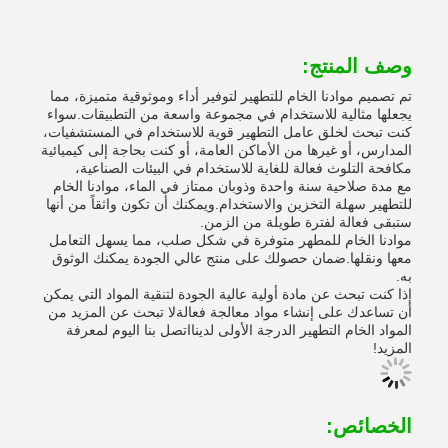
وصف المنتج:
تم تصميم موادنا الخام للتطهير لتوفير أداء وموثوقية متميزة، مما
يجعلها مثالية للاستخدام في مجموعة واسعة من التطبيقات.سواء
كنت تبحث لخلق عامل التطهير قوية للاستخدام في المستشفيات،
المدارس، أو غيرها من الأماكن العامة، أو كنت بحاجة إلى كيميائية
مكافحة التلوث فعالة للغاية للاستخدام في البيئات الصناعية،
مع مدة صلاحية سنة واحدة وذوبان ممتاز في الماء، موادنا الخام
للتطهير سهلة التخزين والاستخدام.ويمكنك أن تكون واثقاً من أنها
ستبقى فعالة لفترة طويلة من الزمن.
موادنا الخام للمطهر متوفرة في شكل صلب، مما يسهل التعامل
معها ونقلها.ضمان حصولك على منتج عالي الجودة يمكنك الوثوق
به.
إذا كنت تبحث عن مادة أولية عالية الجودة لتنقية المواد التي يمكن
أن تساعدك على إنشاء مواد معالجة فعالةلا تبحث عن المزيد من
المواد الخام التطهير الدرجة الأولى لدينااتصل بنا اليوم لمعرفة
المزيد!
الخصائص: