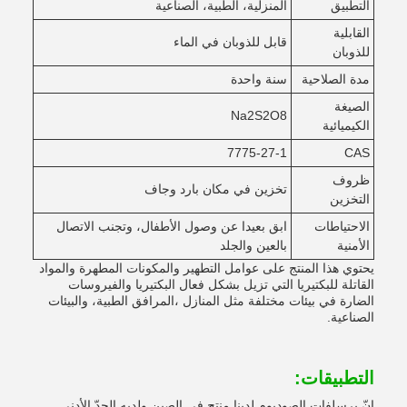
التطبيق
المنزلية، الطبية، الصناعية
القابلية
قابل للذوبان في الماء
للذوبان
مدة الصلاحية
سنة واحدة
الصيغة
Na2S2O8
الكيميائية
7775-27-1
CAS
ظروف
تخزين في مكان بارد وجاف
التخزين
الاحتياطات
ابق بعيدا عن وصول الأطفال، وتجنب الاتصال
الأمنية
بالعين والجلد
يحتوي هذا المنتج على عوامل التطهير والمكونات المطهرة والمواد
القاتلة للبكتيريا التي تزيل بشكل فعال البكتيريا والفيروسات
الضارة في بيئات مختلفة مثل المنازل ،المرافق الطبية، والبيئات
الصناعية.
التطبيقات:
إنّ برسلفات الصوديوم لدينا منتج في الصين ولديه الحدّ الأدنى