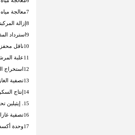
6معالجة مياه الصرف الصحي
7معالجة مياه الصرف الصحي السام
8إزالة المركبتان الحر من القليات البترولية
9استرداد المذيب (لأن الكربون المنشط يمكن أن يمتص المذيبات العضوية).
10ناقل محفز كيميائي
11علبة المرشح
12استخراج الذهب
13تصفية الغازات المخرجة للمخازن الكيميائية
14إنتاج السكر، المشروبات الكحولية، المواد الصيدلانية الغلوتامات أحادي الصوديوم، تكرير الأغذية، إزالة اللون.
15. إيثيلين تحلية المياه
16تصفية غازات العادم للسيارات
17وحدة أكسدة PTA تنقية الغاز.