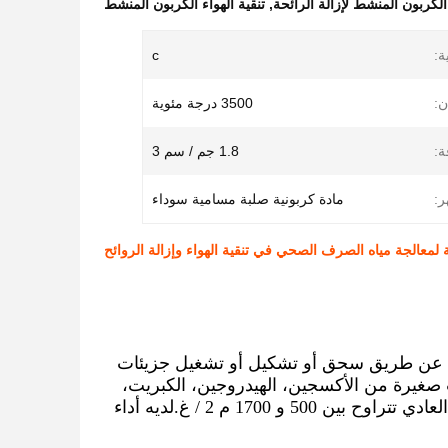
الكربون المنشط لإزالة الرائحة
,
تنقية الهواء الكربون المنشط
ة:
c
ن:
3500 درجة مئوية
ة:
1.8 جم / سم 3
ر:
مادة كربونية صلبة مسامية سوداء
ة لمعالجة مياه الصرف الصحي في تنقية الهواء وإزالة الروائح
فحم عن طريق سحق أو تشكيل أو تشغيل جزيئات
 صغيرة من الأكسجين، الهيدروجين، الكبريت،
النيتروجين، الكلور والعناصر الأخرى. مساحة السطح النوعية للفحم المنشط العادي تتراوح بين 500 و 1700 م 2 / غ.لديه أداء