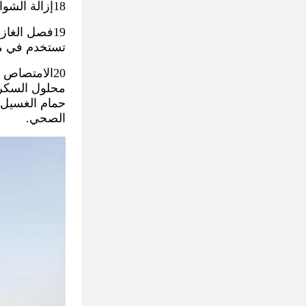
18إزالة الشوائب من حبر الطباعة
19فصل الغاز
تستخدم في مع
20الامتصاص
محلول السكر.ا
حمام الغسيل 
الصحي.