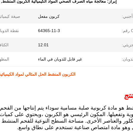
إبراز:
معالجة مياه الصرف الصحي المواد الكيميائية الكربون المنشط
,
جنبي:
كربون مفعل
صيغة كيميائي
م:
64365-11-3
نقطة الذوبا
جزيئي:
12.01
الكثاف
لذوبان:
غير قابل للذوبان في الماء
المظه
الكربون المنشط الحل المثالي لمواد الكيميائي
تج
شط هو مادة كربونية صلبة مسامية سوداء يتم إنتاجها من ال
ية وتفعيلها. المكون الرئيسي هو الكربون ،ويحتوي على كميات
وهو مادة امتصاص صناعية تستخدم على نطاق واسع.