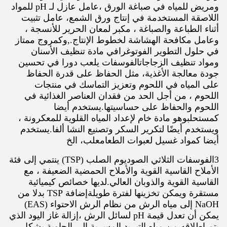
ومريض للمياه في صباغة الورق ،عامل عازل لـ pH للمواد
اللاصقة المستخدمة في إنتاج ورق الشمع، عامل تثبيت
أثناء الطباعة والصباغة ، مكبر لمعان الحرير للأنسجة ،
وعامل مكافحة الهشاشة لخطوط الإنتاج.,وكمروج ممتاز
في حلول التطوير الفوتوغرافي مادة تنظيف الأسنان
ومواد تنظيف الزجاجاتالفوسفات يلعب دورا في تحسين
جودة معالجة الأغذية، مثل الحفاظ على قدرة الحفاظ
على المياه في اللحوم وتعزيز التماسك في منتجات
اللحوم ، من أجل الحد من فقدان العناصر الغذائية في
اللحوم والحفاظ على حساسيتها.يستخدم أيضا
كمستحلبوهو مادة خام لإعداد المياه القلوية للمعكرونة ،
ويستخدم أيضًا لتكرير السكر وتصنيع النشا ألفا.يستخدم
أيضا كمواد غسيل لعبوات الطعامعلب، الخ
3الفوسفات الثلاثي الصوديوم الصلب (TSP) ينتمي إلى فئة
الأملاح القاسية القوية والأملاح الحمضية الضعيفة ، مع
القاسية القوية والذوبان العالي.لديها خصائص كيميائية
مستقرة ويمكن تخزينها لفترة طويلةإضافة TSP بدلا من
NaOH إلى مياه الرش من نظام الرش الاحتواء (EAS)
يمكن أن تعدل قيمة pH لسائل الرش ،إزالة غاز اليود الذي
يتم إطلاقه من مياه التبريد المسربة إلى الحاوية بشكل