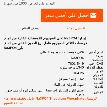
القدرة على العرض: 1000 طن شهريا
احصل على أفضل سعر
تفاصيل المنتج
وصف المنتج
إبراز:
Na3PO4 ثلاثي الصوديوم الفوسفاتية الخالية من الماء
,
فوسفات الثلاثي الصوديوم عامل نزع الدهون الخالي من الماء
,
بلور Na3PO4
اسم أجنبي:
ثلاثي فوسفات الصوديوم لا مائي
صيغة
Na3PO4
كيميائية:
CAS رقم:
7601-54-9
نقطة الذوبان:
1340 درجة مئوية
الوزن
164.26
الجزيئي:
الكثافة:
1.62 (جم / سم 3)
القابلية
سهل الذوبان في الماء
للذوبان:
عديم اللون إلى بلورات بيضاء على شكل إبرة أو مساحيق
المظهر:
بلورية
كريستال Na3PO4 Trisodium Phosphate عامل تخفيف بدون ماء
لصناعة النسيج