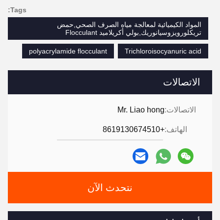
Tags:
المواد الكيميائية لمعالجة مياه الصرف الصحي,حمض
تريكلورويزوسيانوريك,بولي أكريلاميد Flocculant
polyacrylamide flocculant
Trichloroisocyanuric acid
الاتصالات
الاتصالات:
Mr. Liao hong
الهاتف:
+8619130674510
نتحدث الآن