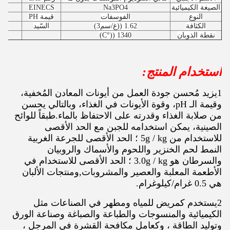
الصيغة الكيميائية
Na3PO4
EINECS
النوع
الفوسفات
قيمة PH
الكثافة
1.62 ((غ/سم3)
السّيد
نقطة الذوبان
1340 ((°C)
استخدام المنتج:
1يزيد مُحسن جودة العمل من أيونات المعادن المُخفية،
وقيمة الـ pH، وقوة الأيونات في الغذاء، وبالتالي يحسن
من صلابة الغذاء وقدرته على الاحتفاظ بالماء.طبقاً للوائح
الصينية، يمكن استخدامه للجبن مع الحد الأقصى
للاستخدام من 5g / kg ؛ الحد الأقصى للجرعة الغربية
النمط لحم الخنزير واللحوم والأسماك والروبيان
والسرطان هو 3.0g / kg ؛ الحد الأقصى للاستخدام في
الأطعمة المعلبة والعصير والمشروبات,ومنتجات الألبان
هي 0.5 غرام/كيلوغرام.
2يستخدم كمريض للمياه ومطهر في الصناعات مثل
الكيميائية والمنسوجات والطباعة والصباغة وصناعة الورق
وتوليد الطاقة ، وكعامل مكافحة القشرة في المرجل ،