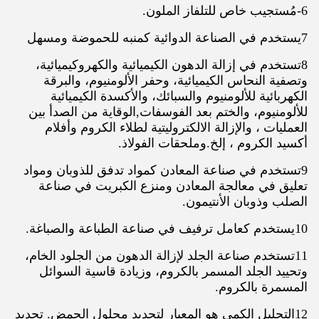
6-مُستجيب خاص للتلفاز الملون.
7يستخدم في الصناعة الدوائية كمنبه للحموضة ومسهل
8تستخدم في إزالة الدهون الكيميائية والكهروكيميائية،
وتصفية النحاس الكيميائية، وحفر الألومنيوم، والبرقة
الكهربائية للألومنيوم والسبائك، والأكسدة الكيميائية
للألومنيوم، والختم بعد الفوسفات,الوقاية من الصدأ بين
العمليات ، والإزالة الالكتروليتية لطلاء الكروم وأفلام
أكسيد الكروم ، إلخ.وملحقات الفولاذ.
9تستخدم في صناعة المعادن كمواد تدفق للذوبان ومواد
تعليق في معالجة المعادن ومنزع الكبريت في صناعة
الصلب وذوبان الأنتيمون.
10يستخدم كعامل ترفيف في صناعة الطباعة والصباغة.
11تستخدم صناعة الجلد لإزالة الدهون من الجلود الخام،
وتحييد الجلد المسمر بالكروم، وزيادة قاسية السوائل
المسمرة بالكروم.
12التحليل الكمي هو المعيار لتحديد محلول الحمض. تحديد