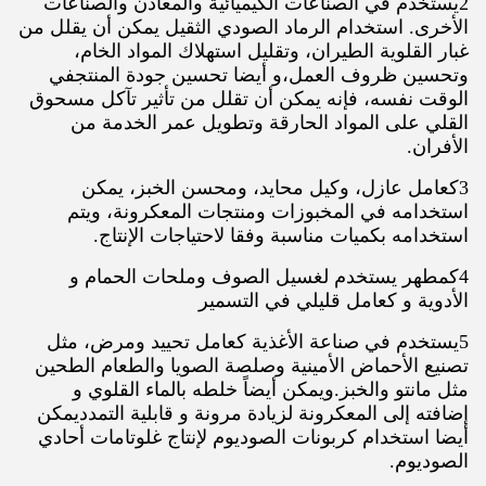
2يستخدم في الصناعات الكيميائية والمعادن والصناعات
الأخرى. استخدام الرماد الصودي الثقيل يمكن أن يقلل من
غبار القلوية الطيران، وتقليل استهلاك المواد الخام،
وتحسين ظروف العمل،و أيضا تحسين جودة المنتجفي
الوقت نفسه، فإنه يمكن أن تقلل من تأثير تآكل مسحوق
القلي على المواد الحارقة وتطويل عمر الخدمة من
الأفران.
3كعامل عازل، وكيل محايد، ومحسن الخبز، يمكن
استخدامه في المخبوزات ومنتجات المعكرونة، ويتم
استخدامه بكميات مناسبة وفقا لاحتياجات الإنتاج.
4كمطهر يستخدم لغسيل الصوف وملحات الحمام و
الأدوية و كعامل قليلي في التسمير
5يستخدم في صناعة الأغذية كعامل تحييد ومرض، مثل
تصنيع الأحماض الأمينية وصلصة الصويا والطعام الطحين
مثل مانتو والخبز.ويمكن أيضاً خلطه بالماء القلوي و
إضافته إلى المعكرونة لزيادة مرونة و قابلية التمدديمكن
أيضا استخدام كربونات الصوديوم لإنتاج غلوتامات أحادي
الصوديوم.