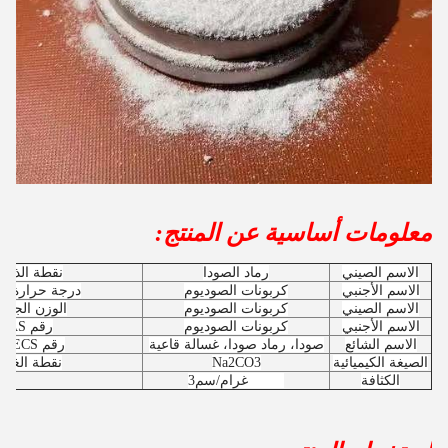
معلومات أساسية عن المنتج:
الاسم الصيني
رماد الصودا
نقطة الذوبا
الاسم الأجنبي
كربونات الصوديوم
درجة حرارة ال
الاسم الصيني
كربونات الصوديوم
الوزن الجزي
الاسم الأجنبي
كربونات الصوديوم
رقم CAS
الاسم الشائع
صودا، رماد صودا، غسالة قاعية
رقم EINECS
الصيغة الكيميائية
Na2CO3
نقطة الغليا
الكثافة
2.532 غرام/سم3