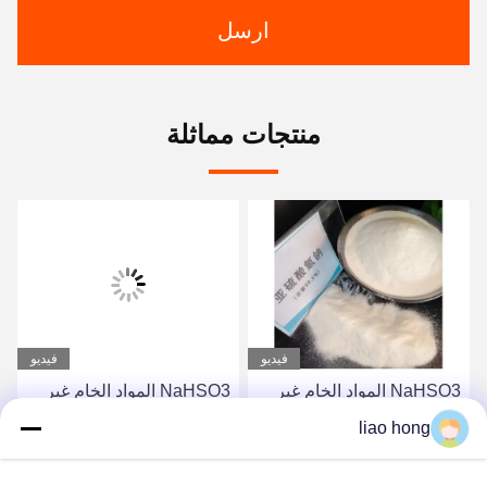
ارسل
منتجات مماثلة
فيديو
فيديو
NaHSO3 المواد الخام غير
NaHSO3 المواد الخام غير
العضوية بأسعار معقولة ثنائي
العضوية ثنائي الكبريت
liao hong
الكبريت الصوديوم للبيض
الصوديوم للبيض والتكوين
والحفاظ
الكيميائي