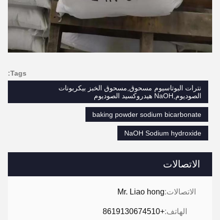
Tags:
نترات البوتاسيوم مسحوق,مسحوق الخبز بيكربونات
الصوديوم,NaOH هيدروكسيد الصوديوم
baking powder sodium bicarbonate
NaOH Sodium hydroxide
الاتصالات
الاتصالات:
Mr. Liao hong
الهاتف:
+8619130674510