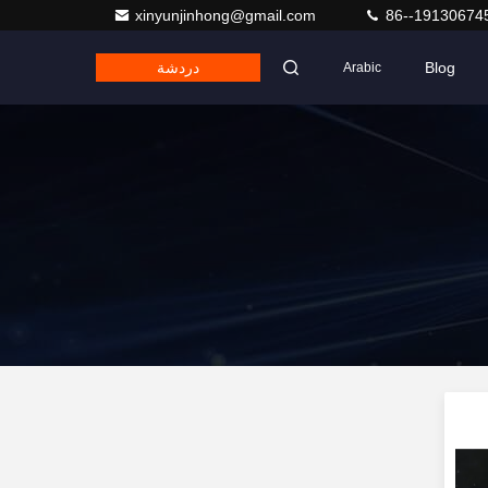
xinyunjinhong@gmail.com
86--19130674
Blog
دردشة
Arabic