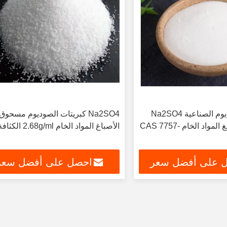
كبريتات الصوديوم الصناعية Na2SO4
Na2SO4 كبريتات الصوديوم مسحوق
الغسيل والتصبغ المواد الخام CAS 7757-
الأصباغ المواد الخام 2.68g/ml الكثافة
 على أفضل سعر
احصل على أفضل سعر