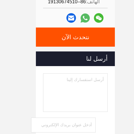
الهاتف:
86--19130674510
نتحدث الآن
أرسل لنا