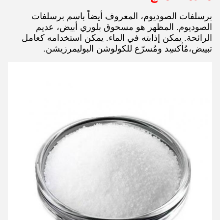
برسلفات الصوديوم، المعروف أيضاً باسم برسلفات
الصوديوم. المظهر هو مسحوق بلوري أبيض، عديم
الرائحة. يمكن إذابته في الماء. يمكن استخدامه كعامل
تبييض،مُأكسِد ومُسرّع للكولوشن البوليمرزيشن.