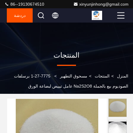
86--19130674510
xinyunjinhong@gmail.com
دردشة
المنتجات
المنزل
>
المنتجات
>
مسحوق التطهير
>
7775-27-1 برسلفات
الصوديوم بيع بالجملة Na2S2O8 عامل تبييض لبضاعة الورق