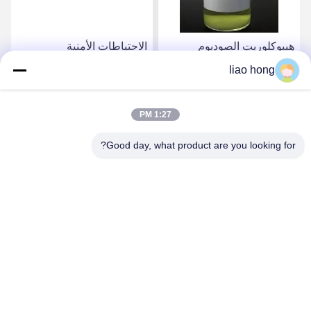
هيبوكلوريت الصوديوم
الاحتياطات الأمنية
NaClO محلول أصفر قليلاً
للكيماويات الصلبة لإزالة
liao hong
يستخدم بشكل رئيسي كعامل
التلوث ونموذج التنظيف
تبييض
الفعال
احصل على أفضل سعر
احصل على أفضل سعر
1:27 PM
Good day, what product are you looking for?
Sichuan Xinyun Jinhong Technology Co., LTD
xinyunjinhong@gmail.com
86--19130674510
رقم 16 شارع جولونغ، منطقة ووهو، مدينة تشنغدو