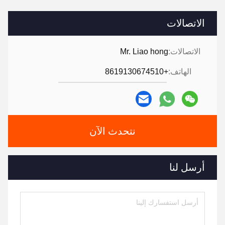
الاتصالات
الاتصالات:
Mr. Liao hong
الهاتف:
+8619130674510
نتحدث الآن
أرسل لنا