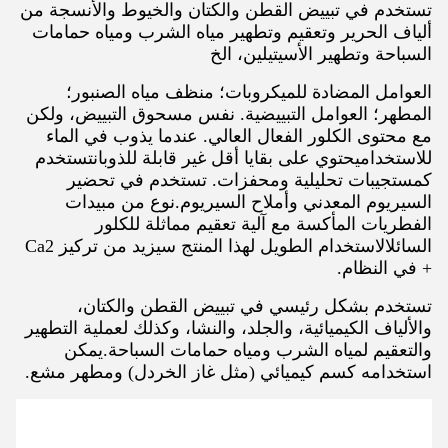
تستخدم في تبييض القطن والكتان والخيوط والأنسجة من
ألياف الحرير وتعقيم وتطهير مياه الشرب ومياه حمامات
السباحة وتطهير الأسيتيلين، الخ
العوامل المضادة للميكروبات؛ منظف مياه الصنبور؛
المطهر؛ العوامل التبييضية. نفس مسحوق التبييض، ولكن
مع محتوى الكلور الفعال العالي. عندما يذوب في الماء
للاستخداميحتوي على بقايا أقل غير قابلة للذوبانتستخدم
كمستجيبات تحليلية ومحفزات. تستخدم في تحضير
السيريوم المعدني وأملاح السيريوم.نوع من مبيدات
الفطريات المأكسة مع آلية تعقيم مماثلة للكلور
السائلالاستخدام الطويل لهذا المنتج سيزيد من تركيز Ca2
+ في النظام.
تستخدم بشكل رئيسي في تبييض القطن والكتان،
والألياف الكيميائية، والجلد، والنشا، وكذلك لعملية التطهير
والتعقيم لمياه الشرب ومياه حمامات السباحة.يمكن
استخدامه كسم كيميائي (مثل غاز الخردل) ومطهر مشع.