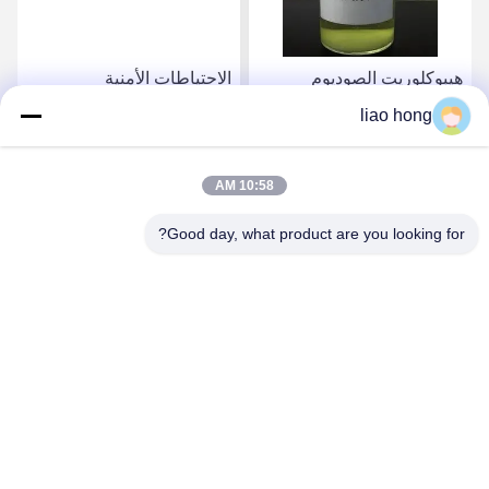
هيبوكلوريت الصوديوم
الاحتياطات الأمنية
NaClO محلول أصفر قليلاً
للكيماويات الصلبة لإزالة
liao hong
يستخدم بشكل رئيسي كعامل
التلوث ونموذج التنظيف
تبييض
الفعال
احصل على أفضل سعر
احصل على أفضل سعر
10:58 AM
Good day, what product are you looking for?
Sichuan Xinyun Jinhong Technology Co., LTD
xinyunjinhong@gmail.com
86--19130674510
رقم 16 شارع جولونغ، منطقة ووهو، مدينة تشنغدو