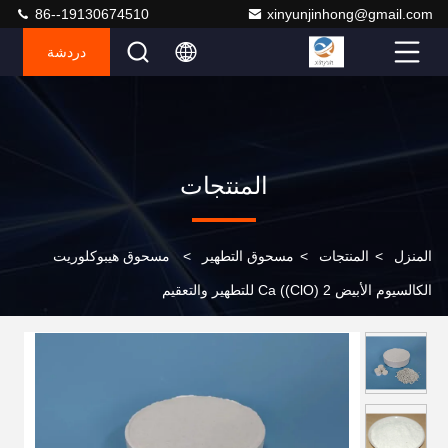
86--19130674510
xinyunjinhong@gmail.com
دردشة
المنتجات
المنزل
>
المنتجات
>
مسحوق التطهير
>
مسحوق هيبوكلوريت
الكالسيوم الأبيض Ca ((ClO) 2 للتطهير والتعقيم